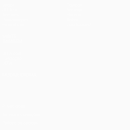
Jogos
Equipas
UEFA.tv
Notícias
Sorteios
História
Passatempos
Sobre
Estatísticas
Loja (clubes)
VISITE
TAMBÉM
UEFA.com
Fundação
UEFA
MUDAR IDIOMA
Português
English
Français
Deutsch
Русский
Español
Italiano
Português
Privacidade
Termos e condições
Política de cookies