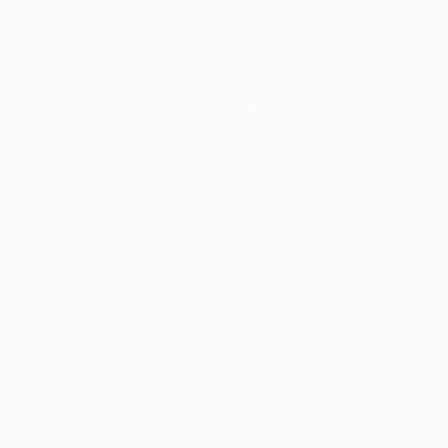
Equipas
Notícias
História
Sobre
Loja (clubes)
iano
Português