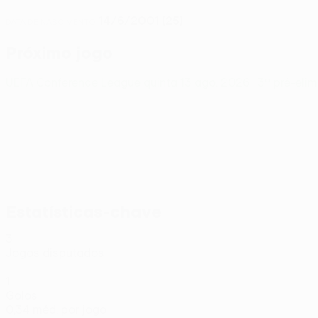
14/6/2001 (25)
DATA DE NASCIMENTO
Próximo jogo
UEFA Conference League
quinta 13 ago. 2026
· 3ª pré-eli
Estatísticas-chave
3
Jogos disputados
1
Golos
0,34 méd. por jogo