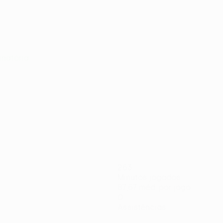
minatória
263
Minutos jogados
87,67 méd. por jogo
0
Assistências