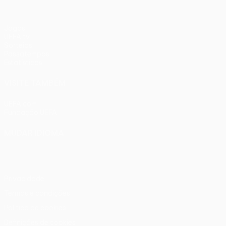
Jogos
UEFA.tv
Sorteios
Passatempos
Estatísticas
VISITE TAMBÉM
UEFA.com
Fundação UEFA
MUDAR IDIOMA
Português
English
Français
Deutsch
Русский
Español
Ital
Privacidade
Termos e condições
Política de cookies
Definições de cookies