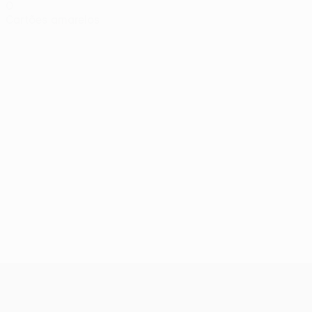
0
Cartões amarelos
UEFA Conference League