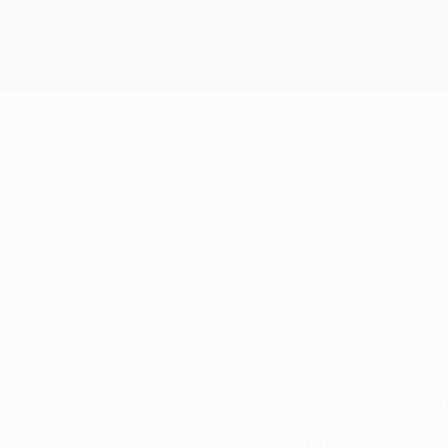
Avança
POSIÇÃO NA SELECÇÃO
Roménia
PAÍS