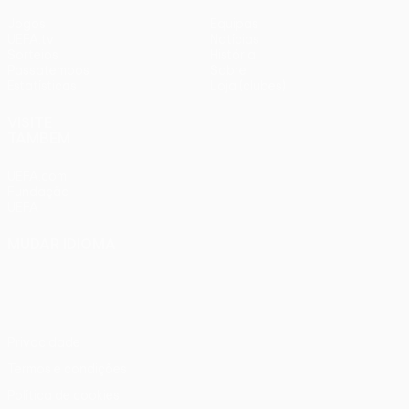
Jogos
Equipas
UEFA.tv
Notícias
Sorteios
História
Passatempos
Sobre
Estatísticas
Loja (clubes)
VISITE
TAMBÉM
UEFA.com
Fundação
UEFA
MUDAR IDIOMA
Português
English
Français
Deutsch
Русский
Español
Italiano
Português
Privacidade
Termos e condições
Política de cookies