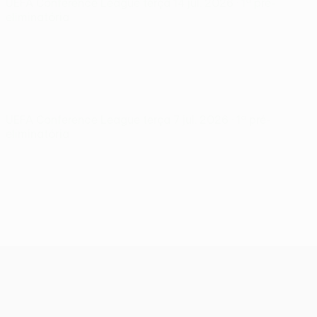
UEFA Conference League
terça 14 jul. 2026
· 1ª pré-
eliminatória
UEFA Conference League
terça 7 jul. 2026
· 1ª pré-
eliminatória
UEFA Conference League