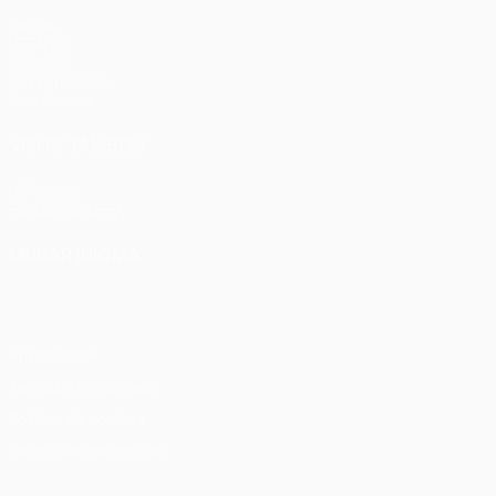
Jogos
UEFA.tv
Sorteios
Passatempos
Estatísticas
VISITE TAMBÉM
UEFA.com
Fundação UEFA
MUDAR IDIOMA
Português
English
Français
Deutsch
Русский
Español
Ital
Privacidade
Termos e condições
Política de cookies
Definições de cookies