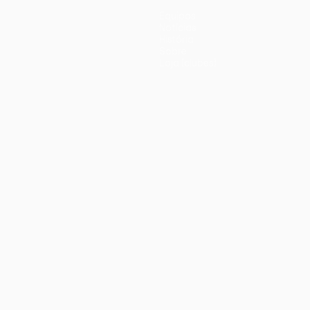
Equipas
Notícias
História
Sobre
Loja (clubes)
iano
Português