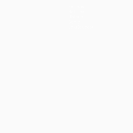
Equipas
Notícias
História
Sobre
Loja (clubes)
iano
Português