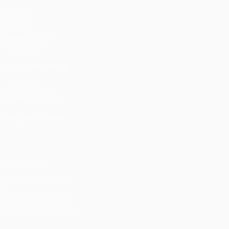
Jogos
UEFA.tv
Sorteios
Passatempos
Estatísticas
VISITE TAMBÉM
UEFA.com
Fundação UEFA
MUDAR IDIOMA
Português
English
Français
Deutsch
Русский
Español
Ital
Privacidade
Termos e condições
Política de cookies
Definições de cookies