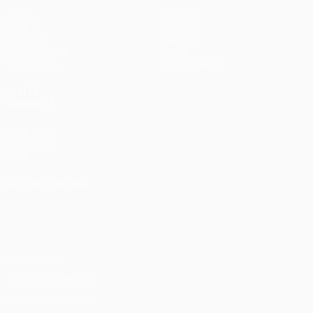
Jogos
Equipas
UEFA.tv
Notícias
Sorteios
História
Passatempos
Sobre
Estatísticas
Loja (clubes)
VISITE
TAMBÉM
UEFA.com
Fundação
UEFA
MUDAR IDIOMA
Português
English
Français
Deutsch
Русский
Español
Italiano
Português
Privacidade
Termos e condições
Política de cookies