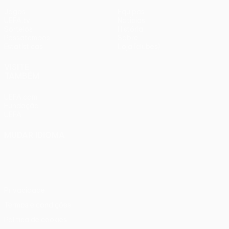
Jogos
Equipas
UEFA.tv
Notícias
Sorteios
História
Passatempos
Sobre
Estatísticas
Loja (clubes)
VISITE
TAMBÉM
UEFA.com
Fundação
UEFA
MUDAR IDIOMA
Português
English
Français
Deutsch
Русский
Español
Italiano
Português
Privacidade
Termos e condições
Política de cookies