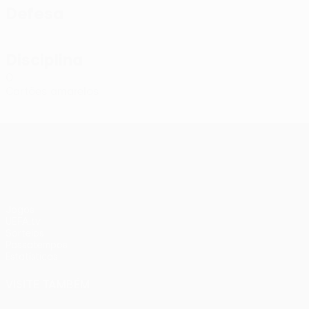
Defesa
Disciplina
0
Cartões amarelos
UEFA Conference League
Jogos
UEFA.tv
Sorteios
Passatempos
Estatísticas
VISITE TAMBÉM