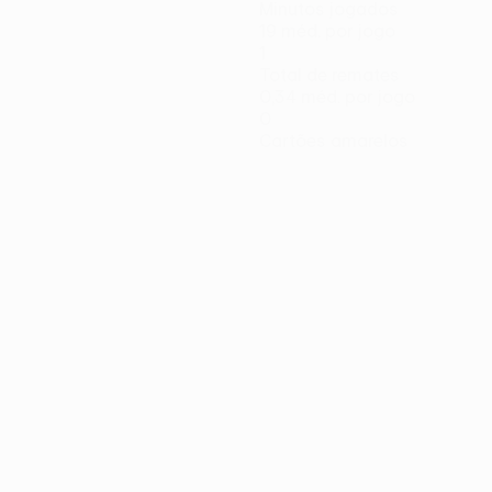
Minutos jogados
19 méd. por jogo
1
Total de remates
0,34 méd. por jogo
0
Cartões amarelos