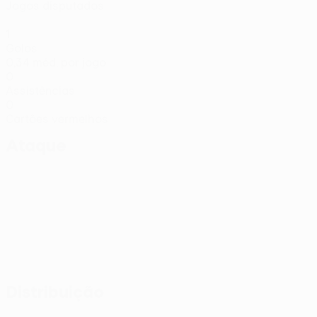
Jogos disputados
1
Golos
0,34 méd. por jogo
0
Assistências
0
Cartões vermelhos
Ataque
Distribuição