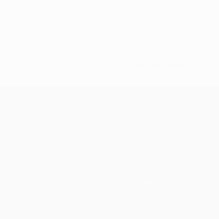
0
Cartões vermelhos
Equipas
Notícias
História
Sobre
Loja (clubes)