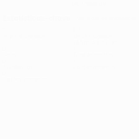
01/7/1995 (31)
Estatísticas-chave
Ver todas as estatísticas
2
147
Jogos disputados
Minutos jogados
73,5 méd. por jogo
0
0
Golos
Total de remates
0
0
Assistências
Cartões amarelos
0
Cartões vermelhos