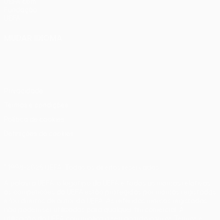
UEFA.com
Fundação
UEFA
MUDAR IDIOMA
Português
English
Français
Deutsch
Русский
Español
Italiano
Português
Privacidade
Termos e condições
Política de cookies
Definições de cookies
© 1998-2026 UEFA. Todos os direitos reservados
A palavra UEFA, o logótipo da UEFA e todas as marcas relativas
às competições da UEFA estão protegidas por marcas registadas
e/ou direitos de autor da UEFA. As referidas marcas registadas
não podem ser utilizadas para qualquer fim comercial. A
utilização do UEFA.com implica o seu acordo com os Termos e