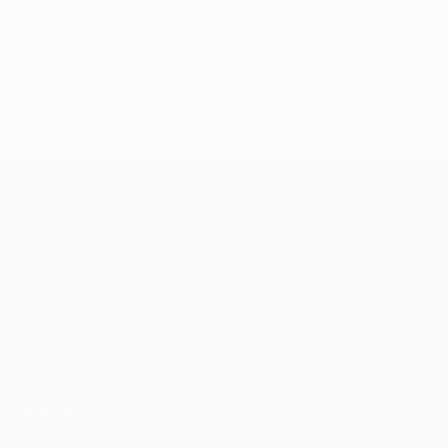
UEFA Conference League
Jogos
Equipas
UEFA.tv
Notícias
Sorteios
História
Passatempos
Sobre
Estatísticas
Loja (clubes)
VISITE
TAMBÉM