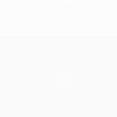
0
Cartões vermelhos
Equipas
Notícias
História
Sobre
Loja (clubes)