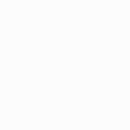
Minutos jogados
67,5 méd. por jogo
0
Assistências
0
Cartões vermelhos