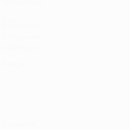
Jogos disputados
1
Golos
0,5 méd. por jogo
0
Cartões amarelos
Distribuição
Ataque
Disciplina