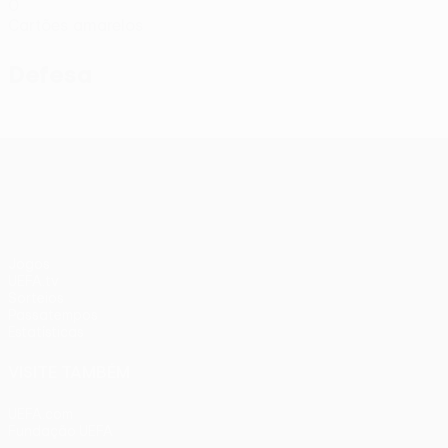
0
Cartões amarelos
Defesa
UEFA Conference League
Jogos
UEFA.tv
Sorteios
Passatempos
Estatísticas
VISITE TAMBÉM
UEFA.com
Fundação UEFA