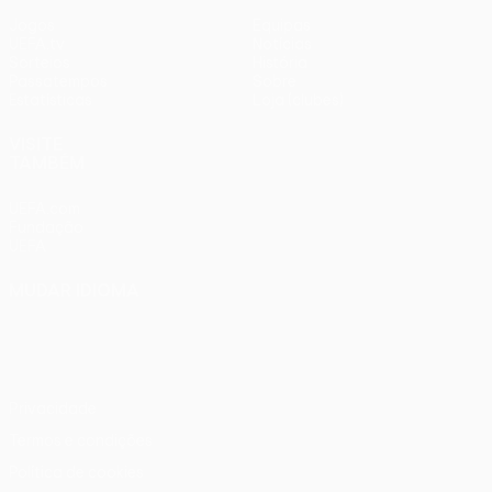
Jogos
Equipas
UEFA.tv
Notícias
Sorteios
História
Passatempos
Sobre
Estatísticas
Loja (clubes)
VISITE
TAMBÉM
UEFA.com
Fundação
UEFA
MUDAR IDIOMA
Português
English
Français
Deutsch
Русский
Español
Italiano
Português
Privacidade
Termos e condições
Política de cookies