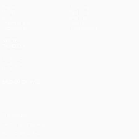
Jogos
Equipas
UEFA.tv
Notícias
Sorteios
História
Passatempos
Sobre
Estatísticas
Loja (clubes)
VISITE
TAMBÉM
UEFA.com
Fundação
UEFA
MUDAR IDIOMA
Português
English
Français
Deutsch
Русский
Español
Italiano
Português
Privacidade
Termos e condições
Política de cookies