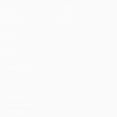
Jogos
Equipas
UEFA.tv
Notícias
Sorteios
História
Passatempos
Sobre
Estatísticas
Loja (clubes)
VISITE
TAMBÉM
UEFA.com
Fundação
UEFA
MUDAR IDIOMA
Português
English
Français
Deutsch
Русский
Español
Italiano
Português
Privacidade
Termos e condições
Política de cookies