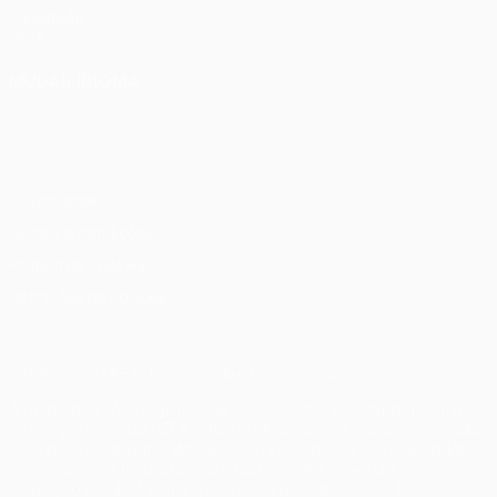
Fundação
UEFA
MUDAR IDIOMA
Português
English
Français
Deutsch
Русский
Español
Italiano
Português
Privacidade
Termos e condições
Política de cookies
Definições de cookies
© 1998-2026 UEFA. Todos os direitos reservados
A palavra UEFA, o logótipo da UEFA e todas as marcas relativas
às competições da UEFA estão protegidas por marcas registadas
e/ou direitos de autor da UEFA. As referidas marcas registadas
não podem ser utilizadas para qualquer fim comercial. A
utilização do UEFA.com implica o seu acordo com os Termos e