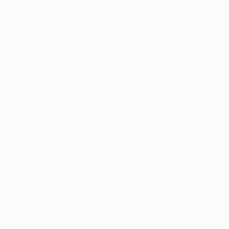
DATA DE NASCIMENTO
29/9/1999 (26)
Estatísticas-chave
Ver todas as estatísticas
2
210
Jogos disputados
Minutos jogados
105 méd. por jogo
0
0
Golos
Cartões amarelos
0
Cartões vermelhos