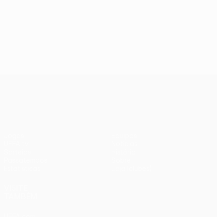
UEFA Conference League
Jogos
Equipas
UEFA.tv
Notícias
Sorteios
História
Passatempos
Sobre
Estatísticas
Loja (clubes)
VISITE
TAMBÉM
UEFA.com