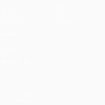
Jogos
Equipas
UEFA.tv
Notícias
Sorteios
História
Passatempos
Sobre
Estatísticas
Loja (clubes)
VISITE
TAMBÉM
UEFA.com
Fundação
UEFA
MUDAR IDIOMA
Português
English
Français
Deutsch
Русский
Español
Italiano
Português
Privacidade
Termos e condições
Política de cookies