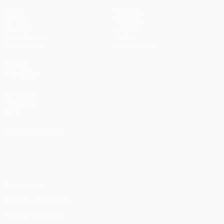
Jogos
Equipas
UEFA.tv
Notícias
Sorteios
História
Passatempos
Sobre
Estatísticas
Loja (clubes)
VISITE
TAMBÉM
UEFA.com
Fundação
UEFA
MUDAR IDIOMA
Português
English
Français
Deutsch
Русский
Español
Italiano
Português
Privacidade
Termos e condições
Política de cookies