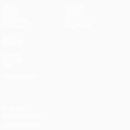
Jogos
Equipas
UEFA.tv
Notícias
Sorteios
História
Passatempos
Sobre
Estatísticas
Loja (clubes)
VISITE
TAMBÉM
UEFA.com
Fundação
UEFA
MUDAR IDIOMA
Português
English
Français
Deutsch
Русский
Español
Italiano
Português
Privacidade
Termos e condições
Política de cookies