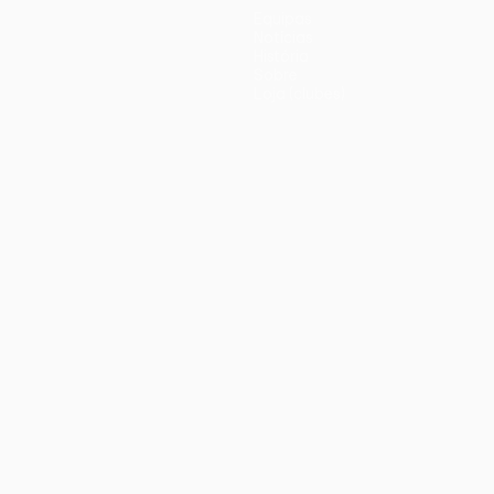
Equipas
Notícias
História
Sobre
Loja (clubes)
iano
Português