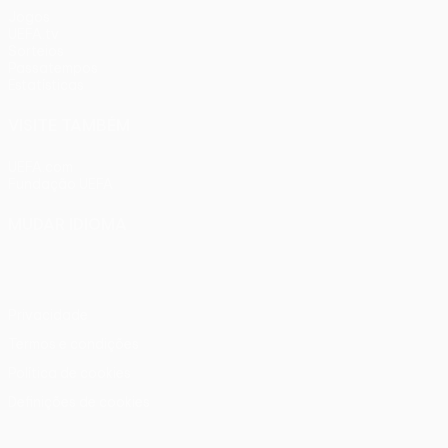
Jogos
UEFA.tv
Sorteios
Passatempos
Estatísticas
VISITE TAMBÉM
UEFA.com
Fundação UEFA
MUDAR IDIOMA
Português
English
Français
Deutsch
Русский
Español
Ital
Privacidade
Termos e condições
Política de cookies
Definições de cookies