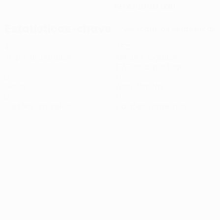
19/4/2000 (26)
Estatísticas-chave
Ver todas as estatísticas
4
350
Jogos disputados
Minutos jogados
87,5 méd. por jogo
0
0
Golos
Assistências
0
0
Cartões amarelos
Cartões vermelhos