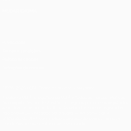
MUDAR IDIOMA
Português
English
Français
Deutsch
Русский
Español
Italiano
Português
Privacidade
Termos e condições
Política de cookies
Definições de cookies
© 1998-2026 UEFA. Todos os direitos reservados
A palavra UEFA, o logótipo da UEFA e todas as marcas relativas
às competições da UEFA estão protegidas por marcas registadas
e/ou direitos de autor da UEFA. As referidas marcas registadas
não podem ser utilizadas para qualquer fim comercial. A
utilização do UEFA.com implica o seu acordo com os Termos e
Condições, e com a Política de Privacidade.