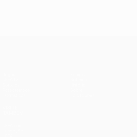
UEFA Conference League
Jogos
Equipas
UEFA.tv
Notícias
Sorteios
História
Passatempos
Sobre
Estatísticas
Loja (clubes)
VISITE
TAMBÉM
UEFA.com
Fundação
UEFA