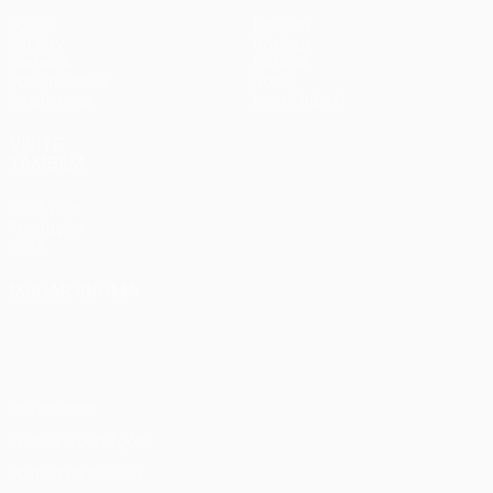
Jogos
Equipas
UEFA.tv
Notícias
Sorteios
História
Passatempos
Sobre
Estatísticas
Loja (clubes)
VISITE
TAMBÉM
UEFA.com
Fundação
UEFA
MUDAR IDIOMA
Português
English
Français
Deutsch
Русский
Español
Italiano
Português
Privacidade
Termos e condições
Política de cookies