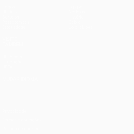
Jogos
Equipas
UEFA.tv
Notícias
Sorteios
História
Passatempos
Sobre
Estatísticas
Loja (clubes)
VISITE
TAMBÉM
UEFA.com
Fundação
UEFA
MUDAR IDIOMA
Português
English
Français
Deutsch
Русский
Español
Italiano
Português
Privacidade
Termos e condições
Política de cookies