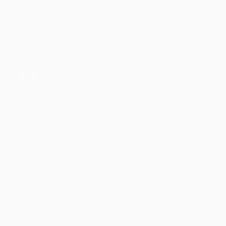
Jogos
Equipas
UEFA.tv
Notícias
Sorteios
História
Passatempos
Sobre
Estatísticas
Loja (clubes)
VISITE
TAMBÉM
UEFA.com
Fundação
UEFA
MUDAR IDIOMA
Português
English
Français
Deutsch
Русский
Español
Italiano
Português
Privacidade
Termos e condições
Política de cookies