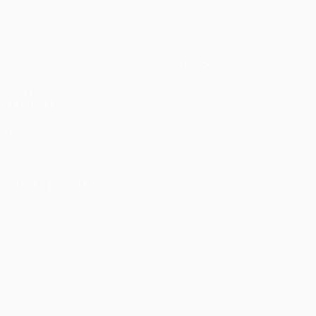
Jogos
Equipas
UEFA.tv
Notícias
Sorteios
História
Passatempos
Sobre
Estatísticas
Loja (clubes)
VISITE
TAMBÉM
UEFA.com
Fundação
UEFA
MUDAR IDIOMA
Português
English
Français
Deutsch
Русский
Español
Italiano
Português
Privacidade
Termos e condições
Política de cookies