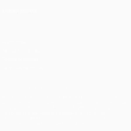
MUDAR IDIOMA
Português
English
Français
Deutsch
Русский
Español
Italiano
Português
Privacidade
Termos e condições
Política de cookies
Definições de cookies
© 1998-2026 UEFA. Todos os direitos reservados
A palavra UEFA, o logótipo da UEFA e todas as marcas relativas
às competições da UEFA estão protegidas por marcas registadas
e/ou direitos de autor da UEFA. As referidas marcas registadas
não podem ser utilizadas para qualquer fim comercial. A
utilização do UEFA.com implica o seu acordo com os Termos e
Condições, e com a Política de Privacidade.