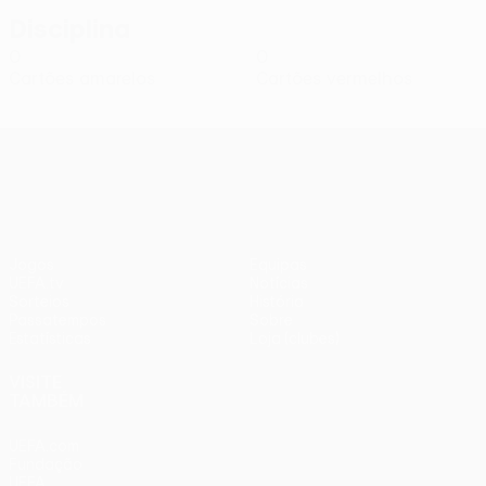
Disciplina
0
0
Cartões amarelos
Cartões vermelhos
UEFA Conference League
Jogos
Equipas
UEFA.tv
Notícias
Sorteios
História
Passatempos
Sobre
Estatísticas
Loja (clubes)
VISITE
TAMBÉM
UEFA.com
Fundação
UEFA