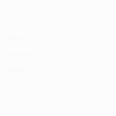
Jogos disputados
Minutos jogados
54 méd. por jogo
0
0
Golos
Cartões amarelos
0
Cartões vermelhos
Defesa
Distribuição
Ataque