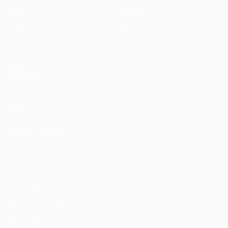
Jogos
Equipas
UEFA.tv
Notícias
Sorteios
História
Passatempos
Sobre
Estatísticas
Loja (clubes)
VISITE
TAMBÉM
UEFA.com
Fundação
UEFA
MUDAR IDIOMA
Português
English
Français
Deutsch
Русский
Español
Italiano
Português
Privacidade
Termos e condições
Política de cookies