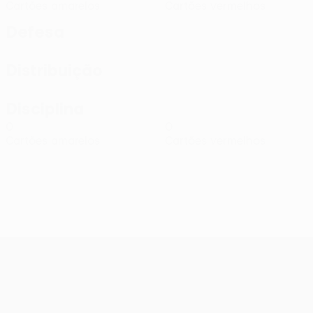
Cartões amarelos
Cartões vermelhos
Defesa
Distribuição
Disciplina
0
0
Cartões amarelos
Cartões vermelhos
UEFA Conference League