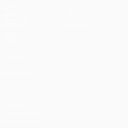
Jogos
Equipas
UEFA.tv
Notícias
Sorteios
História
Passatempos
Sobre
Estatísticas
Loja (clubes)
VISITE
TAMBÉM
UEFA.com
Fundação
UEFA
MUDAR IDIOMA
Português
English
Français
Deutsch
Русский
Español
Italiano
Português
Privacidade
Termos e condições
Política de cookies