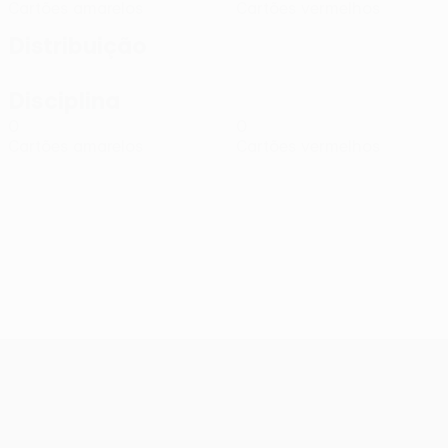
Cartões amarelos
Cartões vermelhos
Distribuição
Disciplina
0
0
Cartões amarelos
Cartões vermelhos
UEFA Conference League