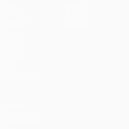
Jogos
Equipas
UEFA.tv
Notícias
Sorteios
História
Passatempos
Sobre
Estatísticas
Loja (clubes)
VISITE
TAMBÉM
UEFA.com
Fundação
UEFA
MUDAR IDIOMA
Português
English
Français
Deutsch
Русский
Español
Italiano
Português
Privacidade
Termos e condições
Política de cookies