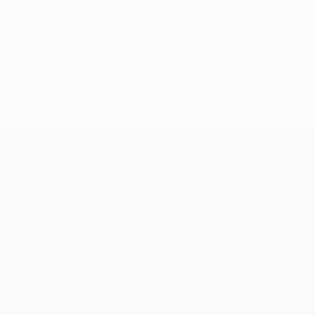
UEFA Conference League
Jogos
Equipas
UEFA.tv
Notícias
Sorteios
História
Passatempos
Sobre
Estatísticas
Loja (clubes)
VISITE
TAMBÉM