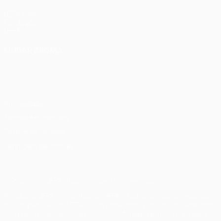
UEFA.com
Fundação
UEFA
MUDAR IDIOMA
Português
English
Français
Deutsch
Русский
Español
Italiano
Português
Privacidade
Termos e condições
Política de cookies
Definições de cookies
© 1998-2026 UEFA. Todos os direitos reservados
A palavra UEFA, o logótipo da UEFA e todas as marcas relativas
às competições da UEFA estão protegidas por marcas registadas
e/ou direitos de autor da UEFA. As referidas marcas registadas