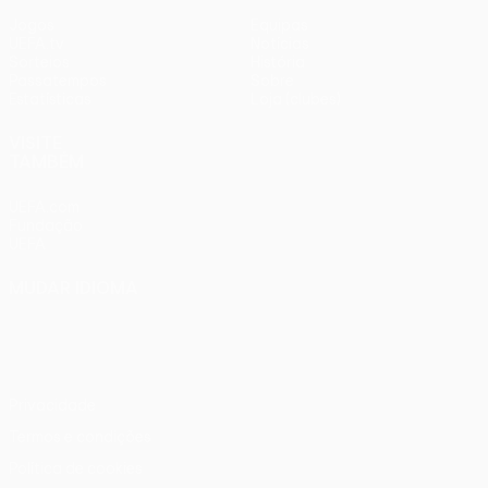
Jogos
Equipas
UEFA.tv
Notícias
Sorteios
História
Passatempos
Sobre
Estatísticas
Loja (clubes)
VISITE
TAMBÉM
UEFA.com
Fundação
UEFA
MUDAR IDIOMA
Português
English
Français
Deutsch
Русский
Español
Italiano
Português
Privacidade
Termos e condições
Política de cookies