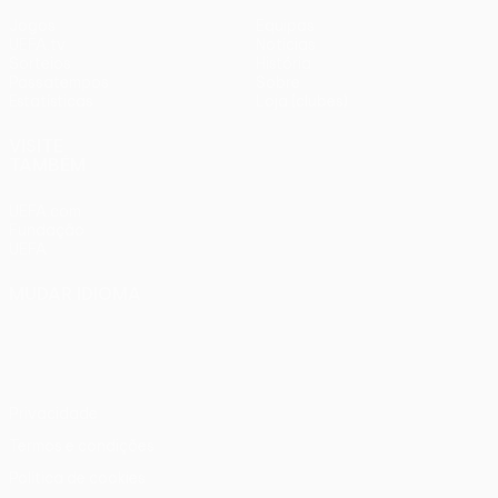
Jogos
Equipas
UEFA.tv
Notícias
Sorteios
História
Passatempos
Sobre
Estatísticas
Loja (clubes)
VISITE
TAMBÉM
UEFA.com
Fundação
UEFA
MUDAR IDIOMA
Português
English
Français
Deutsch
Русский
Español
Italiano
Português
Privacidade
Termos e condições
Política de cookies