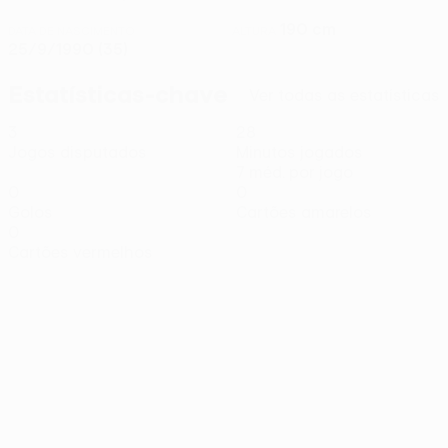
190 cm
DATA DE NASCIMENTO
ALTURA
25/9/1990 (35)
Estatísticas-chave
Ver todas as estatísticas
3
28
Jogos disputados
Minutos jogados
7 méd. por jogo
0
0
Golos
Cartões amarelos
0
Cartões vermelhos