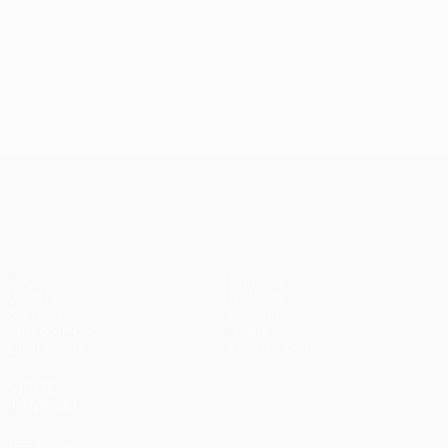
UEFA Conference League
Jogos
Equipas
UEFA.tv
Notícias
Sorteios
História
Passatempos
Sobre
Estatísticas
Loja (clubes)
VISITE
TAMBÉM
UEFA.com