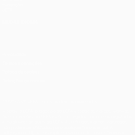
Fundação
UEFA
MUDAR IDIOMA
Português
English
Français
Deutsch
Русский
Español
Italiano
Português
Privacidade
Termos e condições
Política de cookies
Definições de cookies
© 1998-2026 UEFA. Todos os direitos reservados
A palavra UEFA, o logótipo da UEFA e todas as marcas relativas
às competições da UEFA estão protegidas por marcas registadas
e/ou direitos de autor da UEFA. As referidas marcas registadas
não podem ser utilizadas para qualquer fim comercial. A
utilização do UEFA.com implica o seu acordo com os Termos e