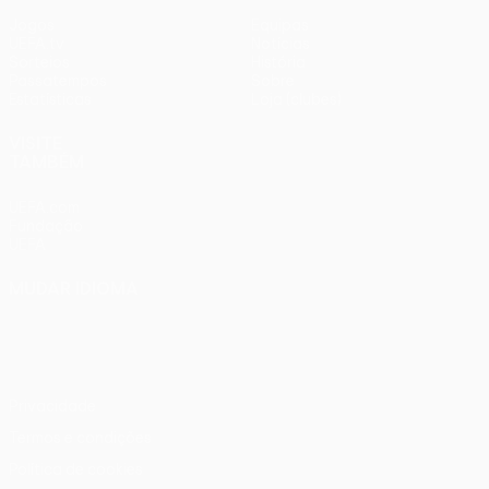
Jogos
Equipas
UEFA.tv
Notícias
Sorteios
História
Passatempos
Sobre
Estatísticas
Loja (clubes)
VISITE
TAMBÉM
UEFA.com
Fundação
UEFA
MUDAR IDIOMA
Português
English
Français
Deutsch
Русский
Español
Italiano
Português
Privacidade
Termos e condições
Política de cookies