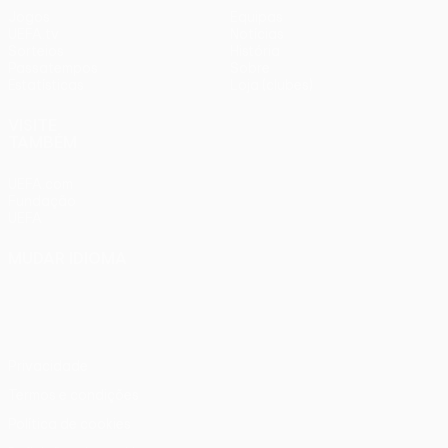
Jogos
Equipas
UEFA.tv
Notícias
Sorteios
História
Passatempos
Sobre
Estatísticas
Loja (clubes)
VISITE
TAMBÉM
UEFA.com
Fundação
UEFA
MUDAR IDIOMA
Português
English
Français
Deutsch
Русский
Español
Italiano
Português
Privacidade
Termos e condições
Política de cookies