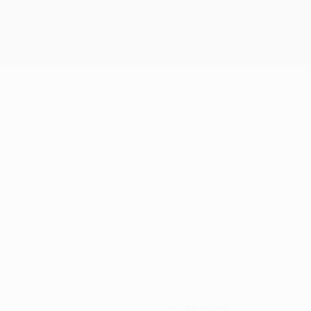
7
NÚMERO NO CLUBE
Geórgia
PAÍS