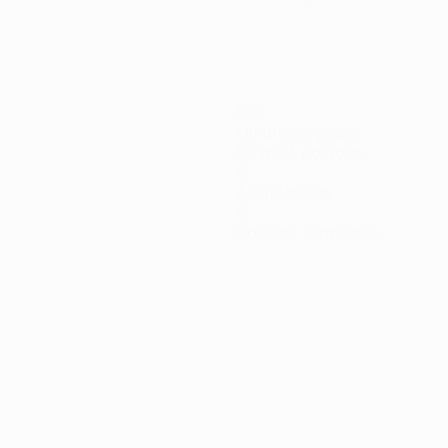
180
Minutos jogados
90 méd. por jogo
0
Assistências
0
Cartões vermelhos