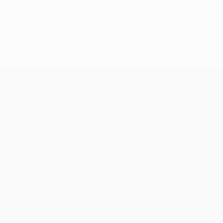
UEFA Conference League
Jogos
UEFA.tv
Sorteios
Passatempos
Estatísticas
VISITE TAMBÉM
UEFA.com
Fundação UEFA