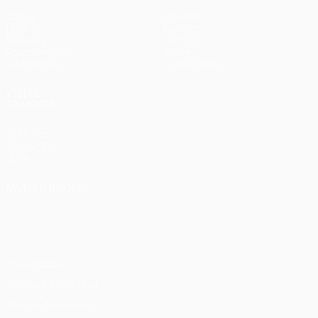
Jogos
Equipas
UEFA.tv
Notícias
Sorteios
História
Passatempos
Sobre
Estatísticas
Loja (clubes)
VISITE
TAMBÉM
UEFA.com
Fundação
UEFA
MUDAR IDIOMA
Português
English
Français
Deutsch
Русский
Español
Italiano
Português
Privacidade
Termos e condições
Política de cookies