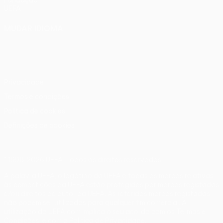
Fundação
UEFA
MUDAR IDIOMA
Português
English
Français
Deutsch
Русский
Español
Italiano
Português
Privacidade
Termos e condições
Política de cookies
Definições de cookies
© 1998-2026 UEFA. Todos os direitos reservados
A palavra UEFA, o logótipo da UEFA e todas as marcas relativas
às competições da UEFA estão protegidas por marcas registadas
e/ou direitos de autor da UEFA. As referidas marcas registadas
não podem ser utilizadas para qualquer fim comercial. A
utilização do UEFA.com implica o seu acordo com os Termos e
Condições, e com a Política de Privacidade.