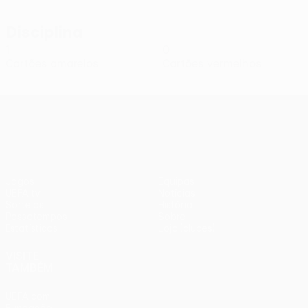
Disciplina
1
0
Cartões amarelos
Cartões vermelhos
UEFA Conference League
Jogos
Equipas
UEFA.tv
Notícias
Sorteios
História
Passatempos
Sobre
Estatísticas
Loja (clubes)
VISITE
TAMBÉM
UEFA.com