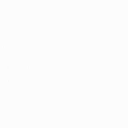
Jogos disputados
Minutos jogados
75 méd. por jogo
1
1
Golos
Cartões amarelos
0,34 méd. por jogo
0,34 méd. por jogo
0
Cartões vermelhos
Defesa
Distribuição
Ataque