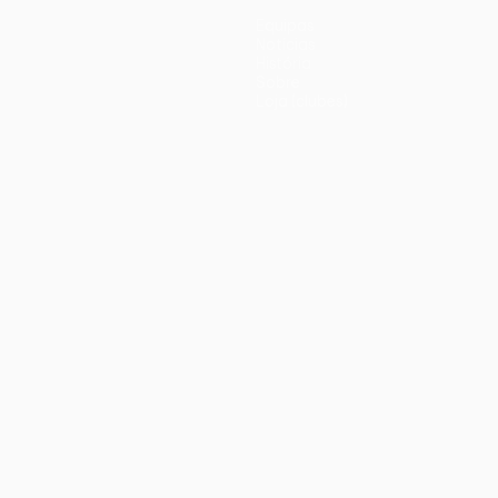
Equipas
Notícias
História
Sobre
Loja (clubes)
iano
Português