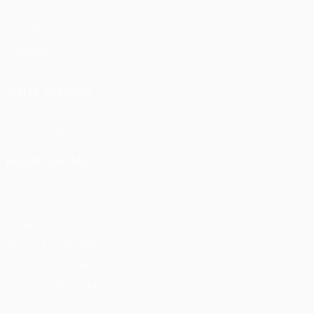
Jogos
UEFA.tv
Sorteios
Passatempos
Estatísticas
VISITE TAMBÉM
UEFA.com
Fundação UEFA
MUDAR IDIOMA
Português
English
Français
Deutsch
Русский
Español
Ital
Privacidade
Termos e condições
Política de cookies
Definições de cookies