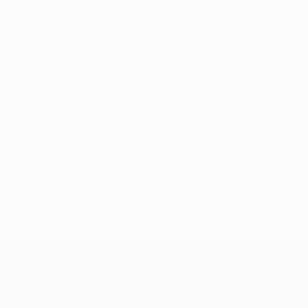
UEFA Conference League
quinta 16 jul. 2026
· 1ª pré-
eliminatória
UEFA Conference League
quinta 9 jul. 2026
· 1ª pré-
eliminatória
UEFA Conference League