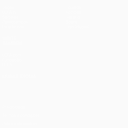
Jogos
Equipas
UEFA.tv
Notícias
Sorteios
História
Passatempos
Sobre
Estatísticas
Loja (clubes)
VISITE
TAMBÉM
UEFA.com
Fundação
UEFA
MUDAR IDIOMA
Português
English
Français
Deutsch
Русский
Español
Italiano
Português
Privacidade
Termos e condições
Política de cookies