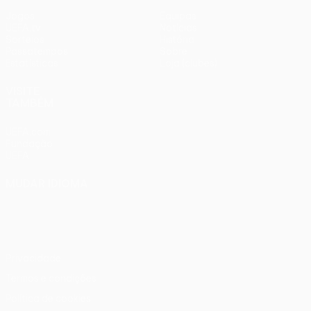
Jogos
Equipas
UEFA.tv
Notícias
Sorteios
História
Passatempos
Sobre
Estatísticas
Loja (clubes)
VISITE
TAMBÉM
UEFA.com
Fundação
UEFA
MUDAR IDIOMA
Português
English
Français
Deutsch
Русский
Español
Italiano
Português
Privacidade
Termos e condições
Política de cookies