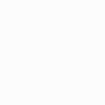
Montenegro
PAÍS
172 cm
ALTURA
Estatísticas-chave
2
Jogos disputados
0
Golos
0
Assistências
0
Cartões vermelhos