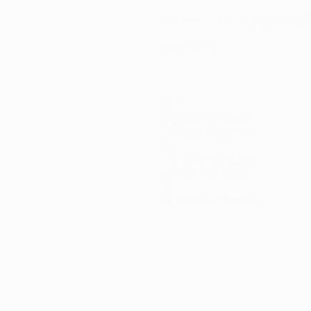
12/12/1995
DATA DE NASCIMENTO
57 kg
PESO
154
Minutos jogados
77 méd. por jogo
6
Total de remates
3 méd. por jogo
0
Cartões amarelos