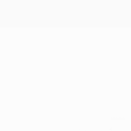
Médio
POSIÇÃO NA SELECÇÃO
4
NÚMERO NA SELECÇÃO