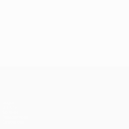
UEFA Conference League
Jogos
UEFA.tv
Sorteios
Passatempos
Estatísticas