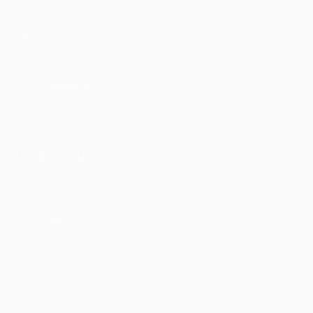
Jogos
UEFA.tv
Sorteios
Passatempos
Estatísticas
VISITE TAMBÉM
UEFA.com
Fundação UEFA
MUDAR IDIOMA
Português
English
Français
Deutsch
Русский
Español
Ital
Privacidade
Termos e condições
Política de cookies
Definições de cookies