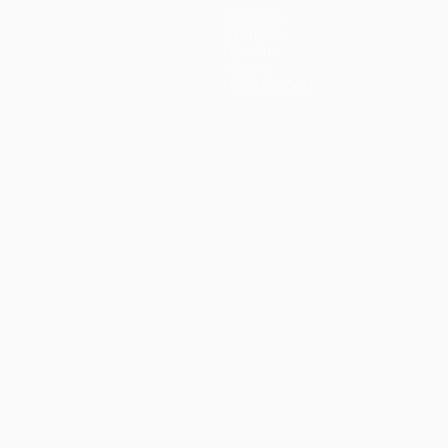
Equipas
Notícias
História
Sobre
Loja (clubes)
iano
Português