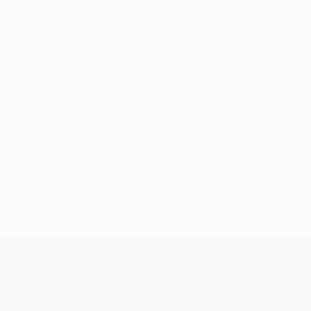
Cartões amarelos
Distribuição
Disciplina
0
Cartões amarelos
UEFA Conference League