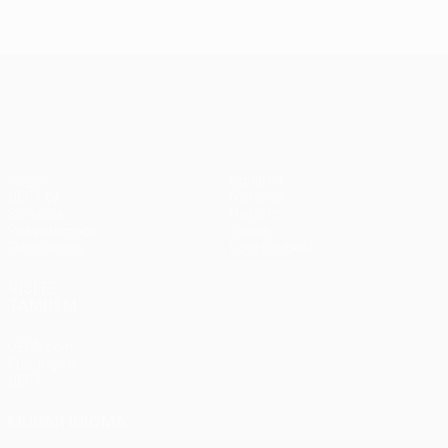
UEFA Conference League
Jogos
Equipas
UEFA.tv
Notícias
Sorteios
História
Passatempos
Sobre
Estatísticas
Loja (clubes)
VISITE
TAMBÉM
UEFA.com
Fundação
UEFA
MUDAR IDIOMA
Português
English
Français
Deutsch
Русский
Español