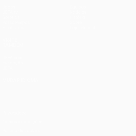
Jogos
Equipas
UEFA.tv
Notícias
Sorteios
História
Passatempos
Sobre
Estatísticas
Loja (clubes)
VISITE
TAMBÉM
UEFA.com
Fundação
UEFA
MUDAR IDIOMA
Português
English
Français
Deutsch
Русский
Español
Italiano
Português
Privacidade
Termos e condições
Política de cookies