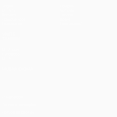
Jogos
Equipas
UEFA.tv
Notícias
Sorteios
História
Passatempos
Sobre
Estatísticas
Loja (clubes)
VISITE
TAMBÉM
UEFA.com
Fundação
UEFA
MUDAR IDIOMA
Português
English
Français
Deutsch
Русский
Español
Italiano
Português
Privacidade
Termos e condições
Política de cookies