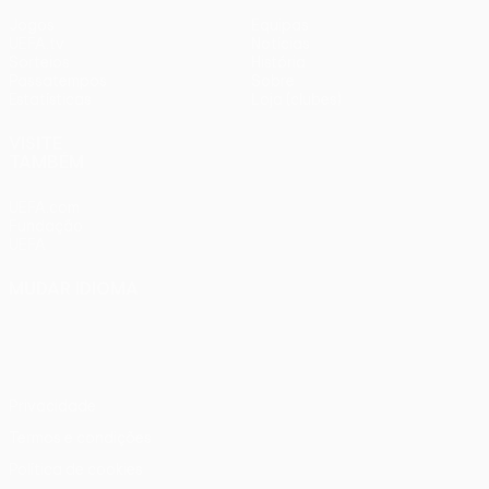
Jogos
Equipas
UEFA.tv
Notícias
Sorteios
História
Passatempos
Sobre
Estatísticas
Loja (clubes)
VISITE
TAMBÉM
UEFA.com
Fundação
UEFA
MUDAR IDIOMA
Português
English
Français
Deutsch
Русский
Español
Italiano
Português
Privacidade
Termos e condições
Política de cookies