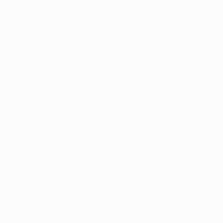
193 cm
ALTURA
Estatísticas-chave
2
Jogos disputados
0
Golos
0
Cartões amarelos