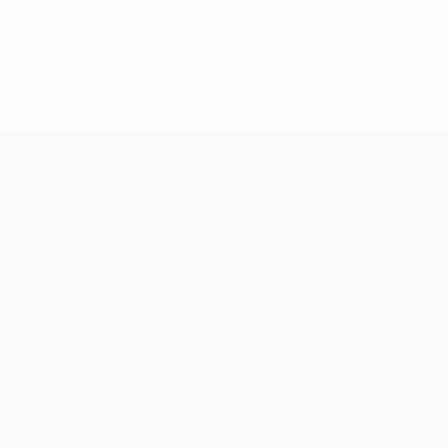
UEFA Conference League
Jogos
UEFA.tv
Sorteios
Passatempos
Estatísticas
VISITE TAMBÉM
UEFA.com
Fundação UEFA