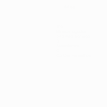
84 kg
PESO
109
Minutos jogados
54,5 méd. por jogo
0
Assistências
0
Cartões vermelhos