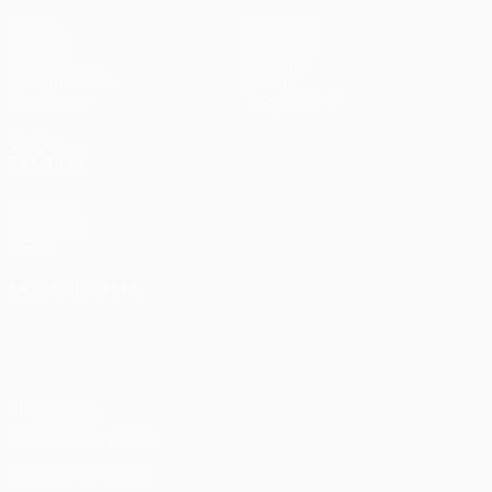
Jogos
Equipas
UEFA.tv
Notícias
Sorteios
História
Passatempos
Sobre
Estatísticas
Loja (clubes)
VISITE
TAMBÉM
UEFA.com
Fundação
UEFA
MUDAR IDIOMA
Português
English
Français
Deutsch
Русский
Español
Italiano
Português
Privacidade
Termos e condições
Política de cookies