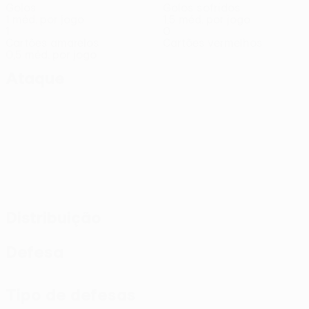
Golos
Golos sofridos
1 méd. por jogo
1,5 méd. por jogo
1
0
Cartões amarelos
Cartões vermelhos
0,5 méd. por jogo
Ataque
Distribuição
Defesa
Tipo de defesas