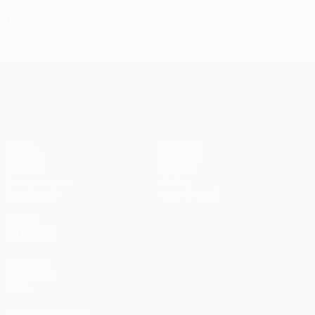
Disciplina
UEFA Conference League
Jogos
Equipas
UEFA.tv
Notícias
Sorteios
História
Passatempos
Sobre
Estatísticas
Loja (clubes)
VISITE
TAMBÉM
UEFA.com
Fundação
UEFA