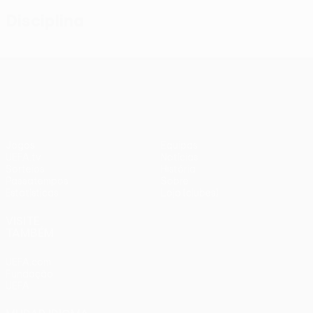
Disciplina
UEFA Conference League
Jogos
Equipas
UEFA.tv
Notícias
Sorteios
História
Passatempos
Sobre
Estatísticas
Loja (clubes)
VISITE
TAMBÉM
UEFA.com
Fundação
UEFA