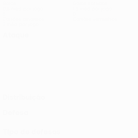
Golos
Golos sofridos
0,5 méd. por jogo
1,5 méd. por jogo
8
0
Cartões amarelos
Cartões vermelhos
2 méd. por jogo
Ataque
Distribuição
Defesa
Tipo de defesas