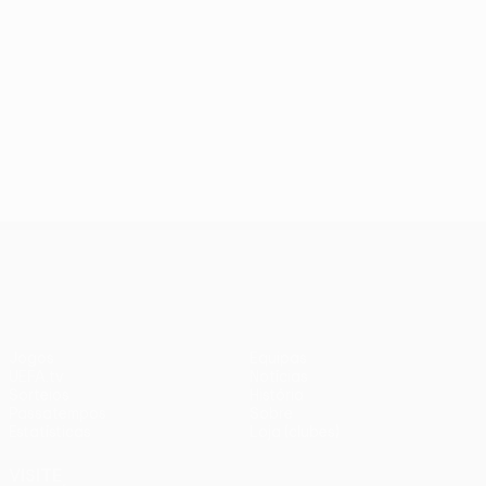
UEFA Conference League
Jogos
Equipas
UEFA.tv
Notícias
Sorteios
História
Passatempos
Sobre
Estatísticas
Loja (clubes)
VISITE