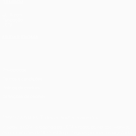
TAMBÉM
UEFA.com
Fundação
UEFA
MUDAR IDIOMA
Português
English
Français
Deutsch
Русский
Español
Italiano
Português
Privacidade
Termos e condições
Política de cookies
Definições de cookies
© 1998-2026 UEFA. Todos os direitos reservados
A palavra UEFA, o logótipo da UEFA e todas as marcas relativas
às competições da UEFA estão protegidas por marcas registadas